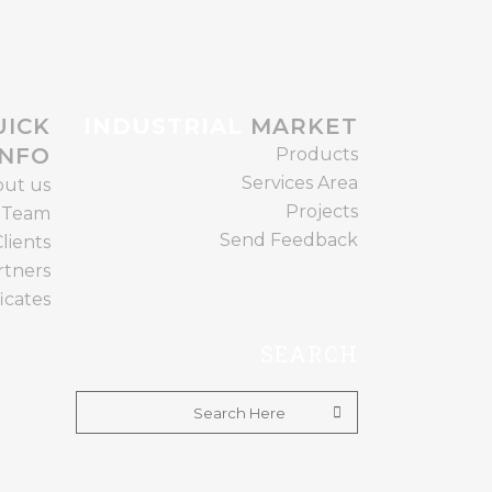
ICK
INDUSTRIAL
MARKET
INFO
Products
Services Area
ut us
Projects
 Team
Send Feedback
lients
rtners
ficates
SEARCH