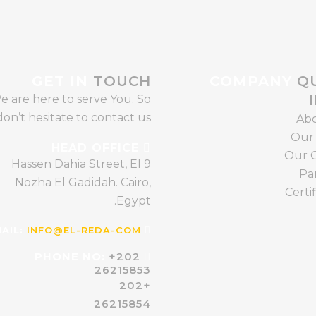
GET IN
TOUCH
COMPANY
QU
e are here to serve You. So
don’t hesitate to contact us.
Abo
Our
HEAD OFFICE
Our C
9 Hassen Dahia Street, El
Pa
Nozha El Gadidah. Cairo,
Certi
Egypt.
INFO@EL-REDA-COM
EMAIL:
+202
PHONE NO:
26215853
+202
26215854