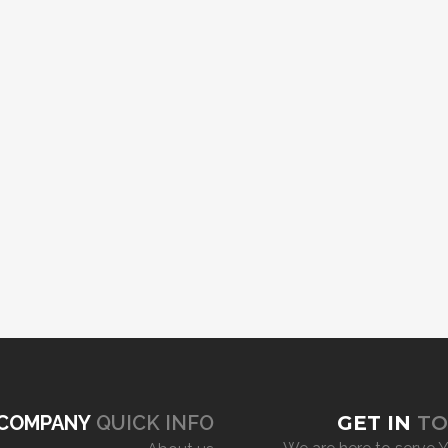
COMPANY
QUICK INFO
GET IN
TO