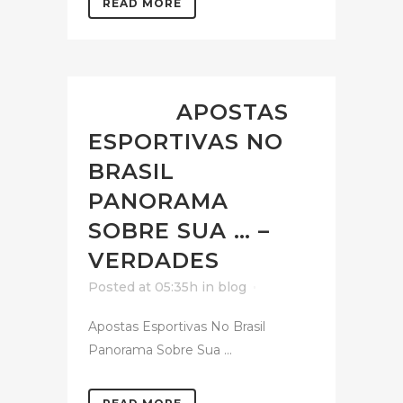
READ MORE
21 MAY
APOSTAS
ESPORTIVAS NO
BRASIL
PANORAMA
SOBRE SUA … –
VERDADES
Posted at 05:35h
in
blog
Apostas Esportivas No Brasil
Panorama Sobre Sua ...