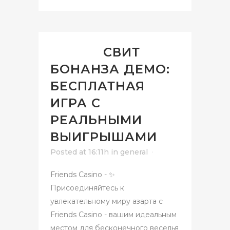
22 MAY
СВИТ
БОНАНЗА ДЕМО:
БЕСПЛАТНАЯ
ИГРА С
РЕАЛЬНЫМИ
ВЫИГРЫШАМИ
Posted at 16:11h
in
general
Friends Casino - ✨
Присоединяйтесь к
увлекательному миру азарта с
Friends Casino - вашим идеальным
местом для бесконечного веселья