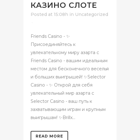
КАЗИНО СЛОТЕ
Posted at 15:08h
in
Uncategorized
Friends Casino - ✨
Присоединяйтесь к
увлекательному миру азарта с
Friends Casino - вашим идеальным
местом для бесконечного веселья
и больших выигрышей! ✨Selector
Casino - ✨ Открой для себя
увлекательный мир азарта с
Selector Casino - ваш путь к
захватывающим играм и крупным
выигрышам! ✨Brillx...
READ MORE