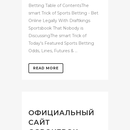
Betting Table of ContentsThe
smart Trick of Sports Betting - Bet
Online Legally With Draftkings
Sportsbook That Nobody is
DiscussingThe smart Trick of
Today's Featured Sports Betting
Odds, Lines, Futures & ...
READ MORE
21 MAY
ОФИЦИАЛЬНЫЙ
САЙТ