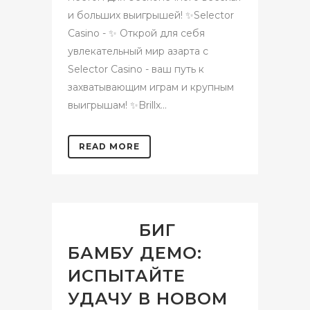
и больших выигрышей! ✨Selector
Casino - ✨ Открой для себя
увлекательный мир азарта с
Selector Casino - ваш путь к
захватывающим играм и крупным
выигрышам! ✨Brillx...
READ MORE
22 MAY
БИГ
БАМБУ ДЕМО:
ИСПЫТАЙТЕ
УДАЧУ В НОВОМ