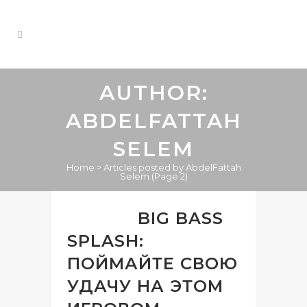
AUTHOR:
ABDELFATTAH
SELEM
Home
>
Articles posted by AbdelFattah
Selem
(Page 2)
23 MAY
BIG BASS
SPLASH:
ПОЙМАЙТЕ СВОЮ
УДАЧУ НА ЭТОМ